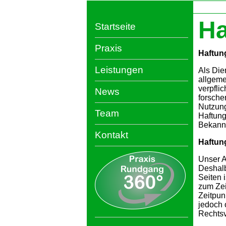
Ha
Startseite
Praxis
Haftung
Leistungen
Als Die
allgeme
verpfli
News
forsche
Nutzung
Team
Haftung
Bekannt
Kontakt
Haftung
Unser A
Deshalb
Seiten 
zum Zei
Zeitpun
jedoch 
Rechtsv