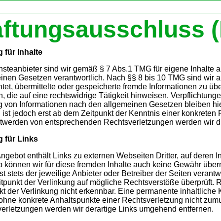
ftungsausschluss (
 für Inhalte
nsteanbieter sind wir gemäß § 7 Abs.1 TMG für eigene Inhalte 
inen Gesetzen verantwortlich. Nach §§ 8 bis 10 TMG sind wir al
chtet, übermittelte oder gespeicherte fremde Informationen zu
n, die auf eine rechtswidrige Tätigkeit hinweisen. Verpflichtun
 von Informationen nach den allgemeinen Gesetzen bleiben hie
 ist jedoch erst ab dem Zeitpunkt der Kenntnis einer konkreten
werden von entsprechenden Rechtsverletzungen werden wir di
 für Links
ngebot enthält Links zu externen Webseiten Dritter, auf deren I
 können wir für diese fremden Inhalte auch keine Gewähr übern
ist stets der jeweilige Anbieter oder Betreiber der Seiten verant
tpunkt der Verlinkung auf mögliche Rechtsverstöße überprüft. 
kt der Verlinkung nicht erkennbar. Eine permanente inhaltliche Ko
ohne konkrete Anhaltspunkte einer Rechtsverletzung nicht zum
erletzungen werden wir derartige Links umgehend entfernen.