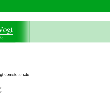
gt-dornstetten.de
hr
hr