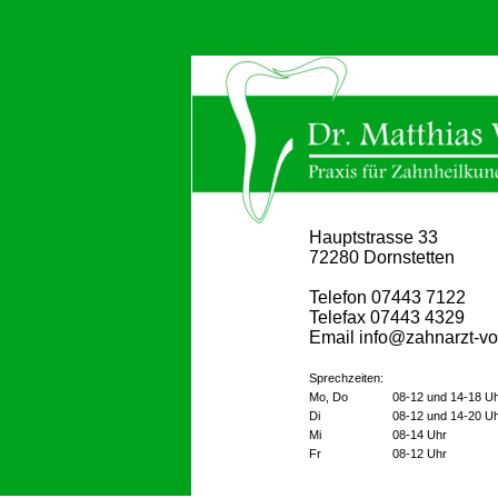
Hauptstrasse 33
72280 Dornstetten
Telefon 07443 7122
Telefax 07443 4329
Email info@zahnarzt-vo
Sprechzeiten:
Mo, Do
08-12 und 14-18 U
Di
08-12 und 14-20 U
Mi
08-14 Uhr
Fr
08-12 Uhr