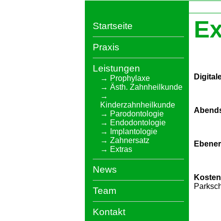
Ex
Startseite
Praxis
Leistungen
Digital
Prophylaxe
Ästh. Zahnheilkunde
Kinderzahnheilkunde
Abend
Parodontologie
Endodontologie
Implantologie
Zahnersatz
Ebener
Extras
News
Kosten
Parksch
Team
Kontakt