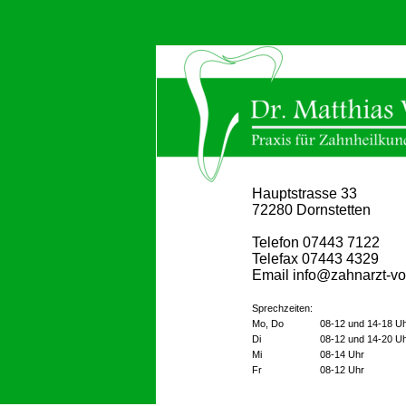
Hauptstrasse 33
72280 Dornstetten
Telefon 07443 7122
Telefax 07443 4329
Email info@zahnarzt-vo
Sprechzeiten:
Mo, Do
08-12 und 14-18 U
Di
08-12 und 14-20 U
Mi
08-14 Uhr
Fr
08-12 Uhr