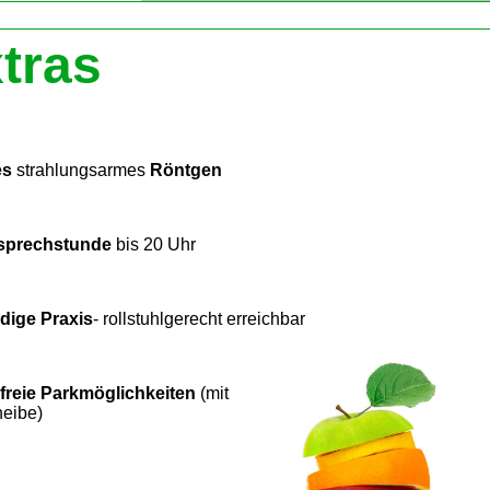
tras
es
strahlungsarmes
Röntgen
sprechstunde
bis 20 Uhr
dige Praxis
- rollstuhlgerecht erreichbar
fr
eie
Parkmöglichkeiten
(mit
eibe)