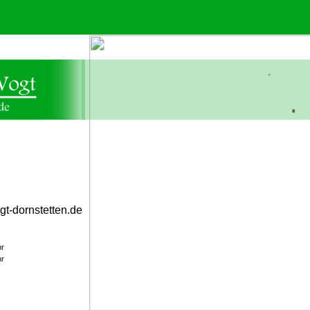
gt-dornstetten.de
hr
hr